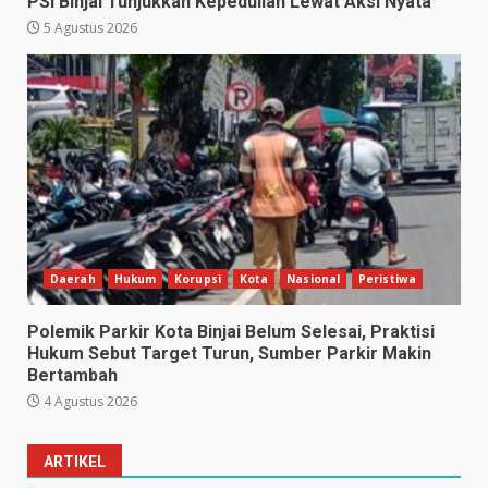
PSI Binjai Tunjukkan Kepedulian Lewat Aksi Nyata
5 Agustus 2026
Daerah
Hukum
Korupsi
Kota
Nasional
Peristiwa
Polemik Parkir Kota Binjai Belum Selesai, Praktisi
Hukum Sebut Target Turun, Sumber Parkir Makin
Bertambah
4 Agustus 2026
ARTIKEL