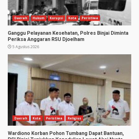
Daerah
Hukum
Korupsi
Kota
Peristiwa
Ganggu Pelayanan Kesehatan, Polres Binjai Diminta
Periksa Anggaran RSU Djoelham
5 Agustus 2026
Daerah
Kota
Peristiwa
Religius
Wardiono Korban Pohon Tumbang Dapat Bantuan,