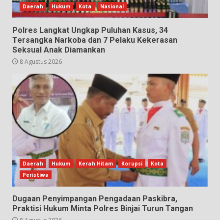
Daerah
Hukum
Kota
Nasional
Polres Langkat Ungkap Puluhan Kasus, 34
Tersangka Narkoba dan 7 Pelaku Kekerasan
Seksual Anak Diamankan
8 Agustus 2026
Daerah
Hukum
Kerah Hitam
Korupsi
Kota
Peristiwa
Dugaan Penyimpangan Pengadaan Paskibra,
Praktisi Hukum Minta Polres Binjai Turun Tangan