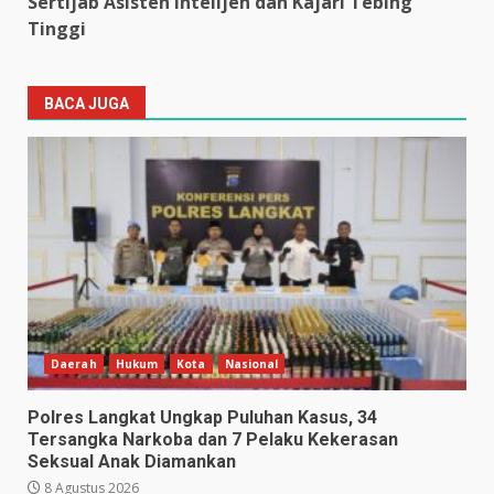
Sertijab Asisten Intelijen dan Kajari Tebing
Tinggi
BACA JUGA
Daerah
Hukum
Kota
Nasional
Polres Langkat Ungkap Puluhan Kasus, 34
Tersangka Narkoba dan 7 Pelaku Kekerasan
Seksual Anak Diamankan
8 Agustus 2026