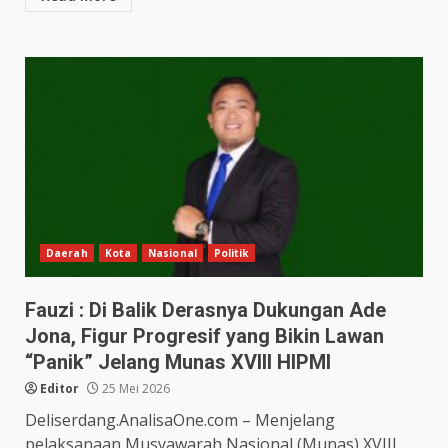
Daerah
Kota
Nasional
Politik
Fauzi : Di Balik Derasnya Dukungan Ade
Jona, Figur Progresif yang Bikin Lawan
“Panik” Jelang Munas XVIII HIPMI
Editor
25 Mei 2026
Deliserdang.AnalisaOne.com – Menjelang
pelaksanaan Musyawarah Nasional (Munas) XVIII