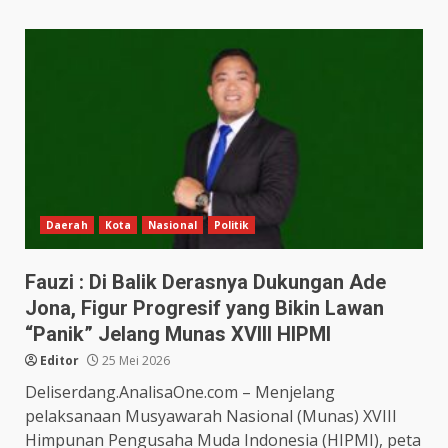
Daerah
Kota
Nasional
Politik
Fauzi : Di Balik Derasnya Dukungan Ade
Jona, Figur Progresif yang Bikin Lawan
“Panik” Jelang Munas XVIII HIPMI
Editor
25 Mei 2026
Deliserdang.AnalisaOne.com – Menjelang
pelaksanaan Musyawarah Nasional (Munas) XVIII
Himpunan Pengusaha Muda Indonesia (HIPMI), peta