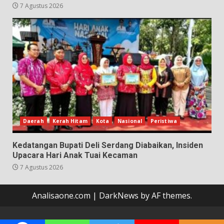
7 Agustus 2026
Daerah
Kerah Hitam
Kota
Nasional
Peristiwa
Kedatangan Bupati Deli Serdang Diabaikan, Insiden
Upacara Hari Anak Tuai Kecaman
7 Agustus 2026
Analisaone.com
|
DarkNews
by AF themes.