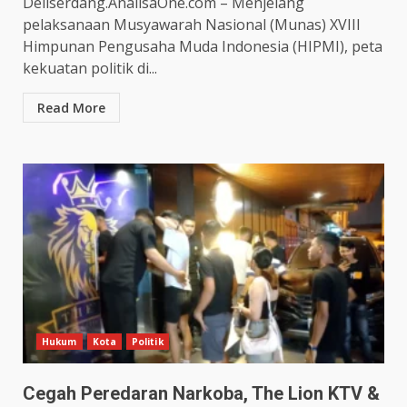
Deliserdang.AnalisaOne.com – Menjelang
pelaksanaan Musyawarah Nasional (Munas) XVIII
Himpunan Pengusaha Muda Indonesia (HIPMI), peta
kekuatan politik di...
Read More
Hukum
Kota
Politik
Cegah Peredaran Narkoba, The Lion KTV &