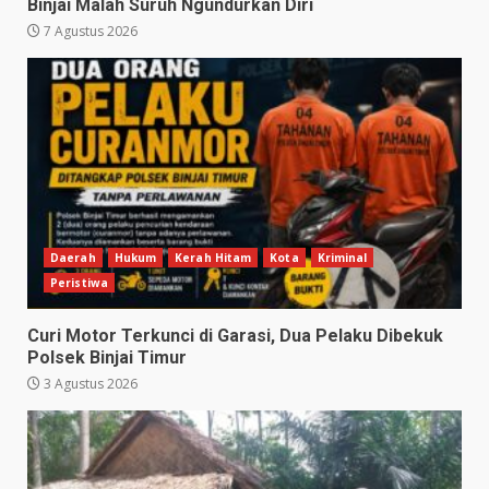
Binjai Malah Suruh Ngundurkan Diri
7 Agustus 2026
Daerah
Hukum
Kerah Hitam
Kota
Kriminal
Peristiwa
Curi Motor Terkunci di Garasi, Dua Pelaku Dibekuk
Polsek Binjai Timur
3 Agustus 2026