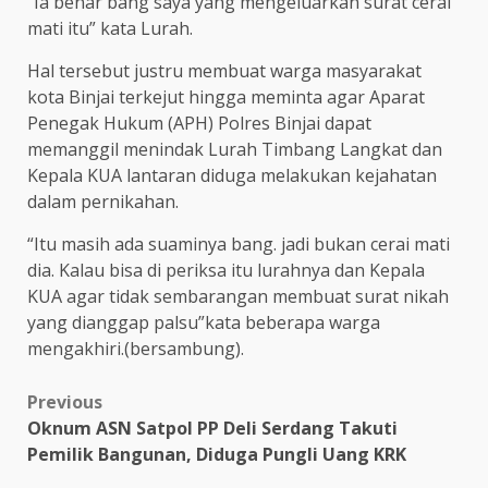
“Ia benar bang saya yang mengeluarkan surat cerai
mati itu” kata Lurah.
Hal tersebut justru membuat warga masyarakat
kota Binjai terkejut hingga meminta agar Aparat
Penegak Hukum (APH) Polres Binjai dapat
memanggil menindak Lurah Timbang Langkat dan
Kepala KUA lantaran diduga melakukan kejahatan
dalam pernikahan.
“Itu masih ada suaminya bang. jadi bukan cerai mati
dia. Kalau bisa di periksa itu lurahnya dan Kepala
KUA agar tidak sembarangan membuat surat nikah
yang dianggap palsu”kata beberapa warga
mengakhiri.(bersambung).
Post
Previous
Oknum ASN Satpol PP Deli Serdang Takuti
navigation
Pemilik Bangunan, Diduga Pungli Uang KRK