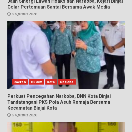
Jalin Sinergi Lawan Hoaks dan Narkoba, Kejari Binjai
Gelar Pertemuan Santai Bersama Awak Media
6 Agustus 2026
Daerah
Hukum
Kota
Nasional
Perkuat Pencegahan Narkoba, BNN Kota Binjai
Tandatangani PKS Pola Asuh Remaja Bersama
Kecamatan Binjai Kota
6 Agustus 2026