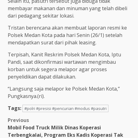
Selain itu, pasutri tersebut juga diduga tidak
membayar makanan dan minuman yang telah dibeli
dari pedagang sekitar lokasi.
Tristan berencana akan membuat laporan resmi ke
Polsek Medan Kota pada hari Senin (26/1) setelah
mendapatkan surat dari pihak leasing.
Terpisah, Kanit Reskrim Polsek Medan Kota, Iptu
Pandi, saat dikonfirmasi wartawan mengimbau
korban untuk segera melapor agar proses
penyelidikan dapat dilakukan.
“Langsung saja melapor ke Polsek Medan Kota,”
Pungkasnya.(ri).
Tags:
#polri #presisi #pencurian #modus #pasutri
Post
Previous
Mobil Food Truck Milik Dinas Koperasi
navigation
Terbengkalai, Program Eks Kadis Koperasi Tak