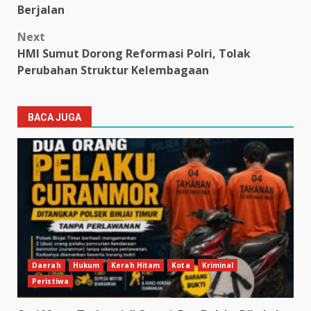
Berjalan
Next
HMI Sumut Dorong Reformasi Polri, Tolak
Perubahan Struktur Kelembagaan
BACA JUGA
Daerah
Hukum
Kerah Hitam
Kota
Kriminal
Peristiwa