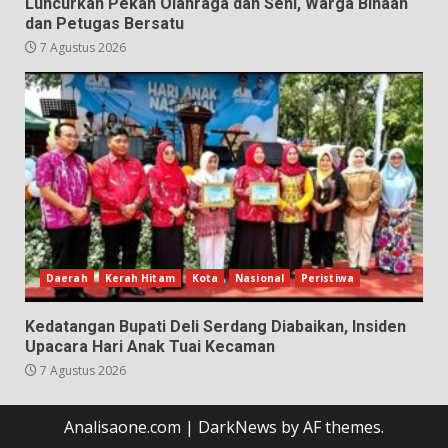
Luncurkan Pekan Olahraga dan Seni, Warga Binaan
dan Petugas Bersatu
7 Agustus 2026
Daerah
Kerah Hitam
Kota
Nasional
Peristiwa
Kedatangan Bupati Deli Serdang Diabaikan, Insiden
Upacara Hari Anak Tuai Kecaman
7 Agustus 2026
Analisaone.com
|
DarkNews
by AF themes.