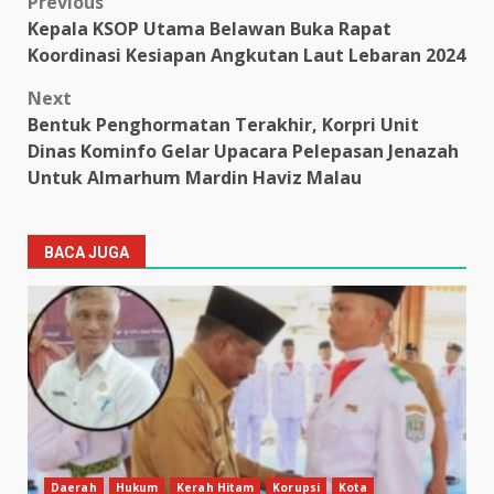
Post
Previous
Kepala KSOP Utama Belawan Buka Rapat
navigation
Koordinasi Kesiapan Angkutan Laut Lebaran 2024
Next
Bentuk Penghormatan Terakhir, Korpri Unit
Dinas Kominfo Gelar Upacara Pelepasan Jenazah
Untuk Almarhum Mardin Haviz Malau
BACA JUGA
Daerah
Hukum
Kerah Hitam
Korupsi
Kota