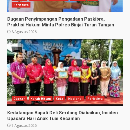
Peristiwa
Dugaan Penyimpangan Pengadaan Paskibra,
Praktisi Hukum Minta Polres Binjai Turun Tangan
8 Agustus 2026
Daerah
Kerah Hitam
Kota
Nasional
Peristiwa
Kedatangan Bupati Deli Serdang Diabaikan, Insiden
Upacara Hari Anak Tuai Kecaman
7 Agustus 2026