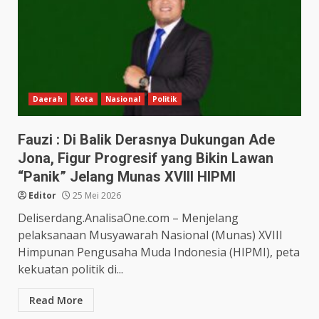
Daerah
Kota
Nasional
Politik
Fauzi : Di Balik Derasnya Dukungan Ade
Jona, Figur Progresif yang Bikin Lawan
“Panik” Jelang Munas XVIII HIPMI
Editor
25 Mei 2026
Deliserdang.AnalisaOne.com – Menjelang
pelaksanaan Musyawarah Nasional (Munas) XVIII
Himpunan Pengusaha Muda Indonesia (HIPMI), peta
kekuatan politik di...
Read More