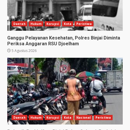
Daerah
Hukum
Korupsi
Kota
Peristiwa
Ganggu Pelayanan Kesehatan, Polres Binjai Diminta
Periksa Anggaran RSU Djoelham
5 Agustus 2026
Daerah
Hukum
Korupsi
Kota
Nasional
Peristiwa