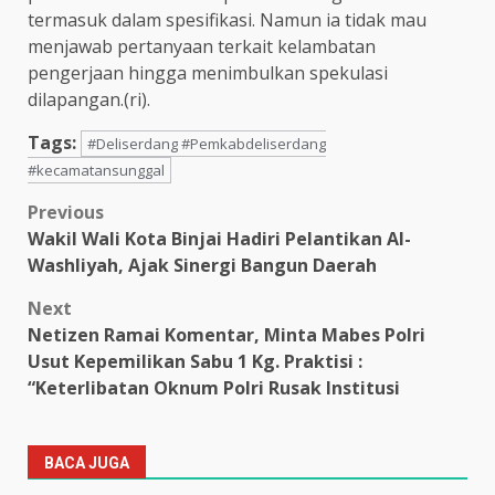
termasuk dalam spesifikasi. Namun ia tidak mau
menjawab pertanyaan terkait kelambatan
pengerjaan hingga menimbulkan spekulasi
dilapangan.(ri).
Tags:
#Deliserdang #Pemkabdeliserdang
#kecamatansunggal
Post
Previous
Wakil Wali Kota Binjai Hadiri Pelantikan Al-
navigation
Washliyah, Ajak Sinergi Bangun Daerah
Next
Netizen Ramai Komentar, Minta Mabes Polri
Usut Kepemilikan Sabu 1 Kg. Praktisi :
“Keterlibatan Oknum Polri Rusak Institusi
BACA JUGA