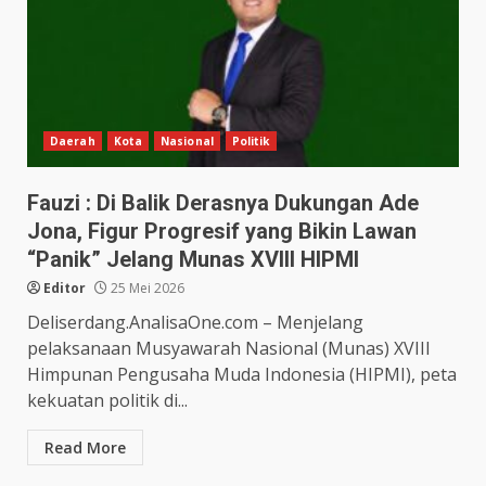
Daerah
Kota
Nasional
Politik
Fauzi : Di Balik Derasnya Dukungan Ade
Jona, Figur Progresif yang Bikin Lawan
“Panik” Jelang Munas XVIII HIPMI
Editor
25 Mei 2026
Deliserdang.AnalisaOne.com – Menjelang
pelaksanaan Musyawarah Nasional (Munas) XVIII
Himpunan Pengusaha Muda Indonesia (HIPMI), peta
kekuatan politik di...
Read More