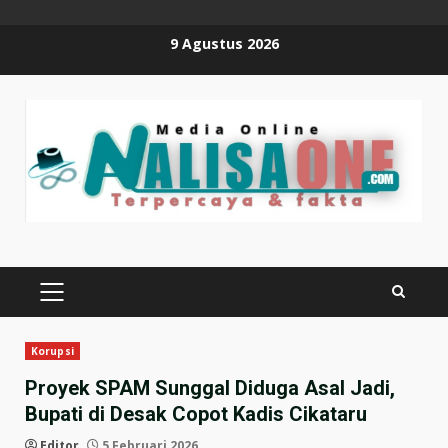
Skip
9 Agustus 2026
to
content
PRIMARY
MENU
Korupsi
Proyek SPAM Sunggal Diduga Asal Jadi,
Bupati di Desak Copot Kadis Cikataru
Editor
5 Februari 2026