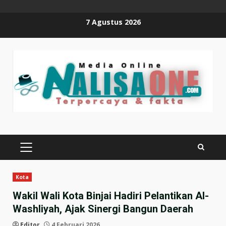
Skip
7 Agustus 2026
to
content
PRIMARY
MENU
Kota
Wakil Wali Kota Binjai Hadiri Pelantikan Al-
Washliyah, Ajak Sinergi Bangun Daerah
Editor
4 Februari 2026