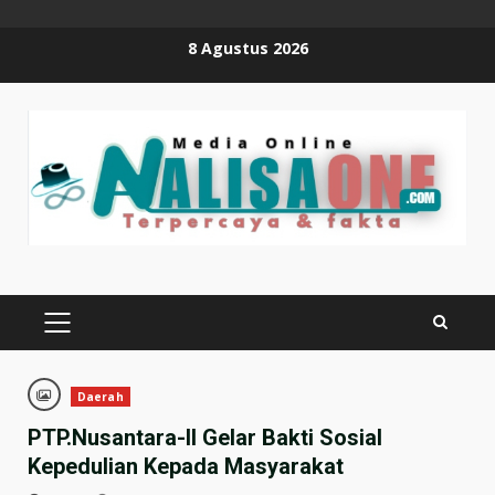
Skip
8 Agustus 2026
to
content
PRIMARY
MENU
Daerah
PTP.Nusantara-II Gelar Bakti Sosial
Kepedulian Kepada Masyarakat