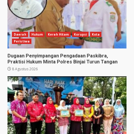
Daerah
Hukum
Kerah Hitam
Korupsi
Kota
Peristiwa
Dugaan Penyimpangan Pengadaan Paskibra,
Praktisi Hukum Minta Polres Binjai Turun Tangan
8 Agustus 2026