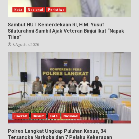
Kota
Nasional
Peristiwa
Sambut HUT Kemerdekaan RI, H.M. Yusuf
Silaturahmi Sambil Ajak Veteran Binjai Ikut “Napak
Tilas”
8 Agustus 2026
Daerah
Hukum
Kota
Nasional
Polres Langkat Ungkap Puluhan Kasus, 34
Tersangka Narkoba dan 7 Pelaku Kekerasan