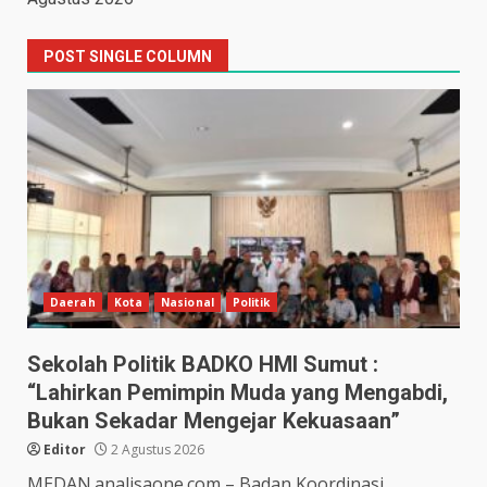
POST SINGLE COLUMN
Daerah
Kota
Nasional
Politik
Sekolah Politik BADKO HMI Sumut :
“Lahirkan Pemimpin Muda yang Mengabdi,
Bukan Sekadar Mengejar Kekuasaan”
Editor
2 Agustus 2026
MEDAN.analisaone.com – Badan Koordinasi