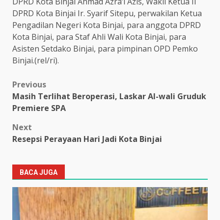
DPRD Kota Binjai Ahmad Azra’i Azis, Wakil Ketua II
DPRD Kota Binjai Ir. Syarif Sitepu, perwakilan Ketua
Pengadilan Negeri Kota Binjai, para anggota DPRD
Kota Binjai, para Staf Ahli Wali Kota Binjai, para
Asisten Setdako Binjai, para pimpinan OPD Pemko
Binjai.(rel/ri).
Post
Previous
Masih Terlihat Beroperasi, Laskar Al-wali Gruduk
navigation
Premiere SPA
Next
Resepsi Perayaan Hari Jadi Kota Binjai
BACA JUGA