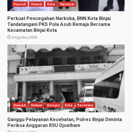
Daerah
Hukum
Kota
Nasional
Perkuat Pencegahan Narkoba, BNN Kota Binjai
Tandatangani PKS Pola Asuh Remaja Bersama
Kecamatan Binjai Kota
6 Agustus 2026
Daerah
Hukum
Korupsi
Kota
Peristiwa
Ganggu Pelayanan Kesehatan, Polres Binjai Diminta
Periksa Anggaran RSU Djoelham