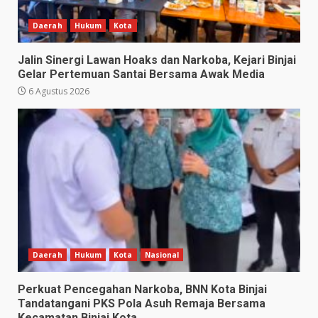
Daerah
Hukum
Kota
Jalin Sinergi Lawan Hoaks dan Narkoba, Kejari Binjai
Gelar Pertemuan Santai Bersama Awak Media
6 Agustus 2026
Daerah
Hukum
Kota
Nasional
Perkuat Pencegahan Narkoba, BNN Kota Binjai
Tandatangani PKS Pola Asuh Remaja Bersama
Kecamatan Binjai Kota