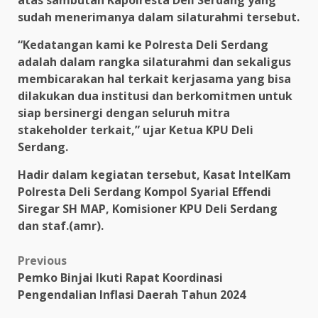
atas sambutan Kapolresta Deli Serdang yang
sudah menerimanya dalam silaturahmi tersebut.
“Kedatangan kami ke Polresta Deli Serdang
adalah dalam rangka silaturahmi dan sekaligus
membicarakan hal terkait kerjasama yang bisa
dilakukan dua institusi dan berkomitmen untuk
siap bersinergi dengan seluruh mitra
stakeholder terkait,” ujar Ketua KPU Deli
Serdang.
Hadir dalam kegiatan tersebut, Kasat IntelKam
Polresta Deli Serdang Kompol Syarial Effendi
Siregar SH MAP, Komisioner KPU Deli Serdang
dan staf.(amr).
Post
Previous
Pemko Binjai Ikuti Rapat Koordinasi
navigation
Pengendalian Inflasi Daerah Tahun 2024