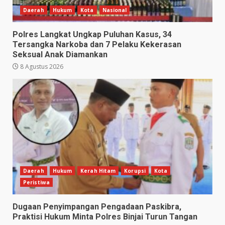
Daerah
Hukum
Kota
Nasional
Polres Langkat Ungkap Puluhan Kasus, 34
Tersangka Narkoba dan 7 Pelaku Kekerasan
Seksual Anak Diamankan
8 Agustus 2026
Daerah
Hukum
Kerah Hitam
Korupsi
Kota
Peristiwa
Dugaan Penyimpangan Pengadaan Paskibra,
Praktisi Hukum Minta Polres Binjai Turun Tangan