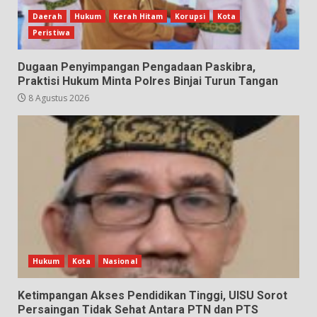
Daerah
Hukum
Kerah Hitam
Korupsi
Kota
Peristiwa
Dugaan Penyimpangan Pengadaan Paskibra,
Praktisi Hukum Minta Polres Binjai Turun Tangan
8 Agustus 2026
Hukum
Kota
Nasional
Ketimpangan Akses Pendidikan Tinggi, UISU Sorot
Persaingan Tidak Sehat Antara PTN dan PTS