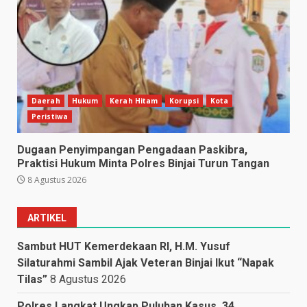
Daerah
Hukum
Kerah Hitam
Korupsi
Kota
Peristiwa
Dugaan Penyimpangan Pengadaan Paskibra,
Praktisi Hukum Minta Polres Binjai Turun Tangan
8 Agustus 2026
ARTIKEL
Sambut HUT Kemerdekaan RI, H.M. Yusuf
Silaturahmi Sambil Ajak Veteran Binjai Ikut “Napak
Tilas”
8 Agustus 2026
Polres Langkat Ungkap Puluhan Kasus, 34