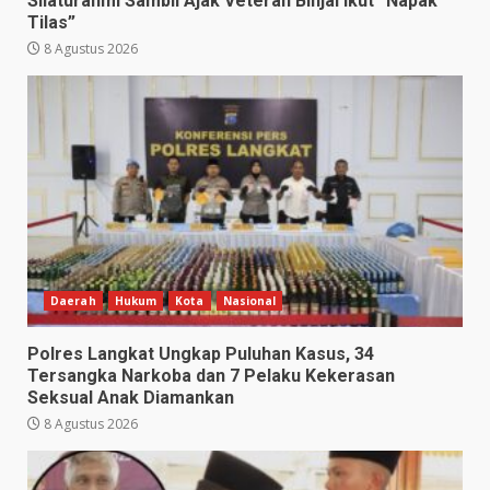
Silaturahmi Sambil Ajak Veteran Binjai Ikut “Napak
Tilas”
8 Agustus 2026
Daerah
Hukum
Kota
Nasional
Polres Langkat Ungkap Puluhan Kasus, 34
Tersangka Narkoba dan 7 Pelaku Kekerasan
Seksual Anak Diamankan
8 Agustus 2026