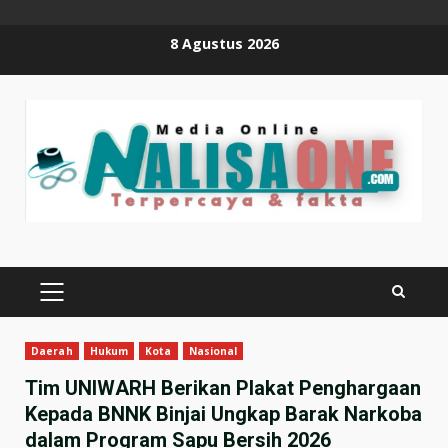
Skip
8 Agustus 2026
to
content
PRIMARY
MENU
Daerah
Hukum
Kota
Nasional
Tim UNIWARH Berikan Plakat Penghargaan
Kepada BNNK Binjai Ungkap Barak Narkoba
dalam Program Sapu Bersih 2026