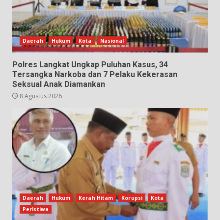
Daerah
Hukum
Kota
Nasional
Polres Langkat Ungkap Puluhan Kasus, 34
Tersangka Narkoba dan 7 Pelaku Kekerasan
Seksual Anak Diamankan
8 Agustus 2026
Daerah
Hukum
Kerah Hitam
Korupsi
Kota
Peristiwa