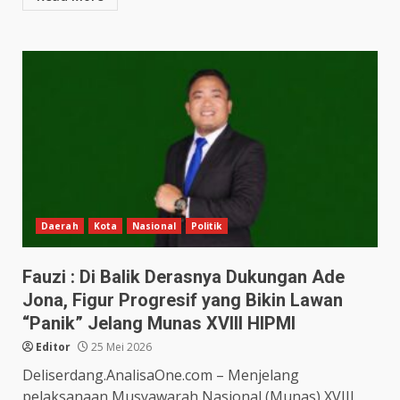
Daerah
Kota
Nasional
Politik
Fauzi : Di Balik Derasnya Dukungan Ade
Jona, Figur Progresif yang Bikin Lawan
“Panik” Jelang Munas XVIII HIPMI
Editor
25 Mei 2026
Deliserdang.AnalisaOne.com – Menjelang
pelaksanaan Musyawarah Nasional (Munas) XVIII