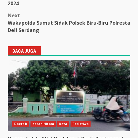
navigation
2024
Next
Wakapolda Sumut Sidak Polsek Biru-Biru Polresta
Deli Serdang
BACA JUGA
Daerah
Kerah Hitam
Kota
Peristiwa