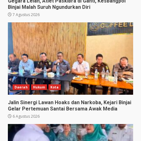
Gegara Lelah, Atlet Paskibra di Ganti, Kesbangpol
Binjai Malah Suruh Ngundurkan Diri
7 Agustus 2026
Daerah
Hukum
Kota
Jalin Sinergi Lawan Hoaks dan Narkoba, Kejari Binjai
Gelar Pertemuan Santai Bersama Awak Media
6 Agustus 2026