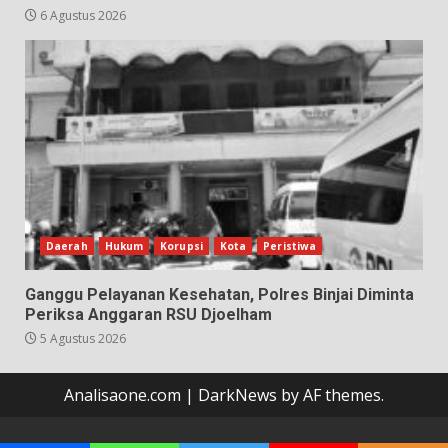
6 Agustus 2026
Daerah
Hukum
Korupsi
Kota
Peristiwa
Ganggu Pelayanan Kesehatan, Polres Binjai Diminta
Periksa Anggaran RSU Djoelham
5 Agustus 2026
Analisaone.com
|
DarkNews
by AF themes.