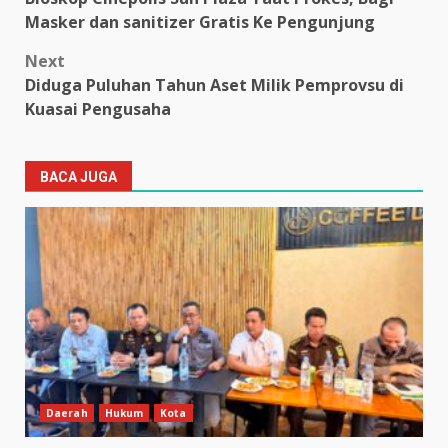
navigation
Masker dan sanitizer Gratis Ke Pengunjung
Next
Diduga Puluhan Tahun Aset Milik Pemprovsu di
Kuasai Pengusaha
BACA JUGA
Daerah
Hukum
Kota