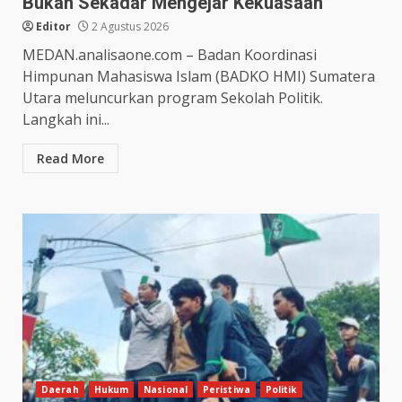
Bukan Sekadar Mengejar Kekuasaan”
Editor
2 Agustus 2026
MEDAN.analisaone.com – Badan Koordinasi
Himpunan Mahasiswa Islam (BADKO HMI) Sumatera
Utara meluncurkan program Sekolah Politik.
Langkah ini...
Read More
Daerah
Hukum
Nasional
Peristiwa
Politik