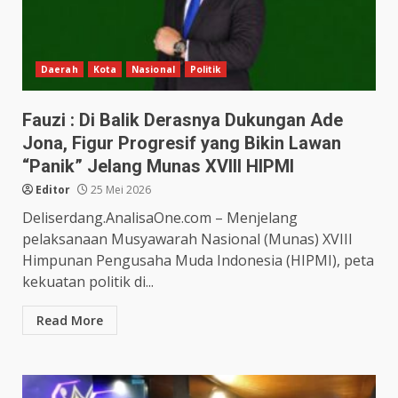
Daerah
Kota
Nasional
Politik
Fauzi : Di Balik Derasnya Dukungan Ade
Jona, Figur Progresif yang Bikin Lawan
“Panik” Jelang Munas XVIII HIPMI
Editor
25 Mei 2026
Deliserdang.AnalisaOne.com – Menjelang
pelaksanaan Musyawarah Nasional (Munas) XVIII
Himpunan Pengusaha Muda Indonesia (HIPMI), peta
kekuatan politik di...
Read More