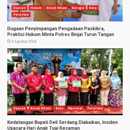
Daerah
Hukum
Kerah Hitam
Korupsi
Kota
Peristiwa
Dugaan Penyimpangan Pengadaan Paskibra,
Praktisi Hukum Minta Polres Binjai Turun Tangan
8 Agustus 2026
Daerah
Kerah Hitam
Kota
Nasional
Peristiwa
Kedatangan Bupati Deli Serdang Diabaikan, Insiden
Upacara Hari Anak Tuai Kecaman