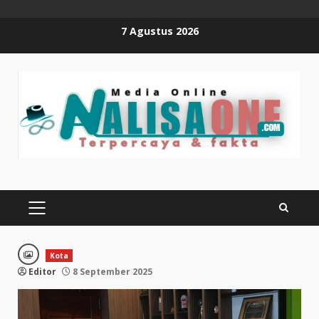
Skip
7 Agustus 2026
to
content
PRIMARY
MENU
Kota
Editor
8 September 2025