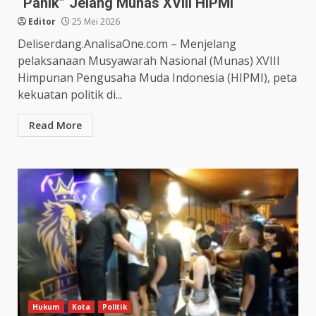
“Panik” Jelang Munas XVIII HIPMI
Editor
25 Mei 2026
Deliserdang.AnalisaOne.com – Menjelang
pelaksanaan Musyawarah Nasional (Munas) XVIII
Himpunan Pengusaha Muda Indonesia (HIPMI), peta
kekuatan politik di...
Read More
Hukum
Kota
Politik