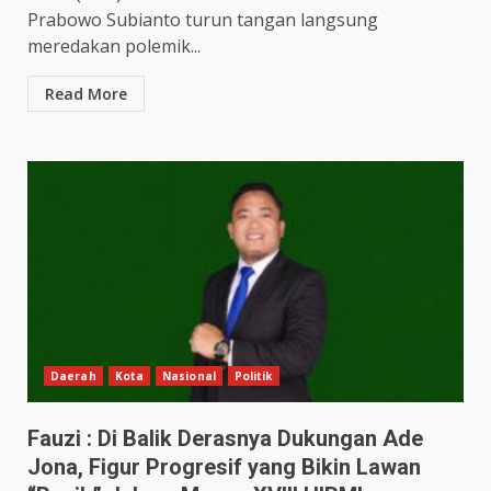
Prabowo Subianto turun tangan langsung
meredakan polemik...
Read More
Daerah
Kota
Nasional
Politik
Fauzi : Di Balik Derasnya Dukungan Ade
Jona, Figur Progresif yang Bikin Lawan