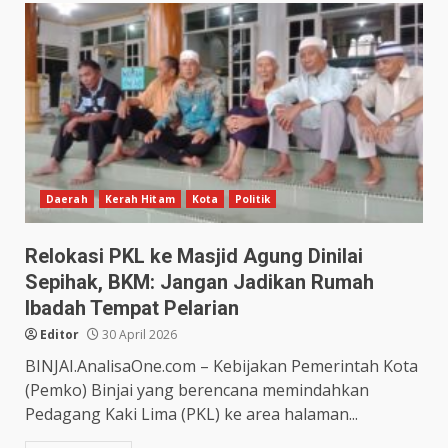
Daerah
Kerah Hitam
Kota
Politik
Relokasi PKL ke Masjid Agung Dinilai
Sepihak, BKM: Jangan Jadikan Rumah
Ibadah Tempat Pelarian
Editor
30 April 2026
BINJAI.AnalisaOne.com – Kebijakan Pemerintah Kota
(Pemko) Binjai yang berencana memindahkan
Pedagang Kaki Lima (PKL) ke area halaman...