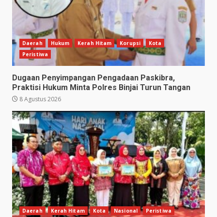
Daerah
Hukum
Kerah Hitam
Korupsi
Kota
Peristiwa
Dugaan Penyimpangan Pengadaan Paskibra,
Praktisi Hukum Minta Polres Binjai Turun Tangan
8 Agustus 2026
Daerah
Kerah Hitam
Kota
Nasional
Peristiwa