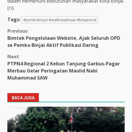
dalam memenuhi kebutuhan masyarakat Kota Binjai.
(ri).
Tags:
#pemkobinjai #walikotabinjai #binjaiviral
Post
Previous
Bimtek Pengelolaan Website, Ajak Seluruh OPD
navigation
se Pemko Binjai Aktif Publikasi Daring
Next
PTPN4 Regional 2 Kebun Tanjung Garbus-Pagar
Merbau Gelar Peringatan Maulid Nabi
Muhammad SAW
BACA JUGA