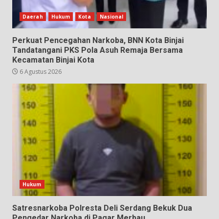
Daerah
Hukum
Kota
Nasional
Perkuat Pencegahan Narkoba, BNN Kota Binjai
Tandatangani PKS Pola Asuh Remaja Bersama
Kecamatan Binjai Kota
6 Agustus 2026
Hukum
Satresnarkoba Polresta Deli Serdang Bekuk Dua
Pengedar Narkoba di Pagar Merbau