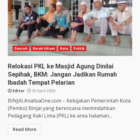
Daerah
Kerah Hitam
Kota
Politik
Relokasi PKL ke Masjid Agung Dinilai
Sepihak, BKM: Jangan Jadikan Rumah
Ibadah Tempat Pelarian
Editor
30 April 2026
BINJAI.AnalisaOne.com – Kebijakan Pemerintah Kota
(Pemko) Binjai yang berencana memindahkan
Pedagang Kaki Lima (PKL) ke area halaman...
Read More