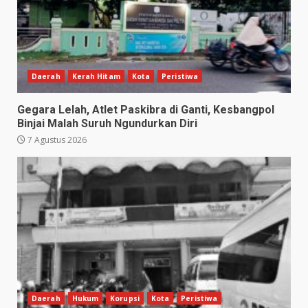
Daerah
Kerah Hitam
Kota
Peristiwa
Gegara Lelah, Atlet Paskibra di Ganti, Kesbangpol
Binjai Malah Suruh Ngundurkan Diri
7 Agustus 2026
Daerah
Hukum
Korupsi
Kota
Peristiwa