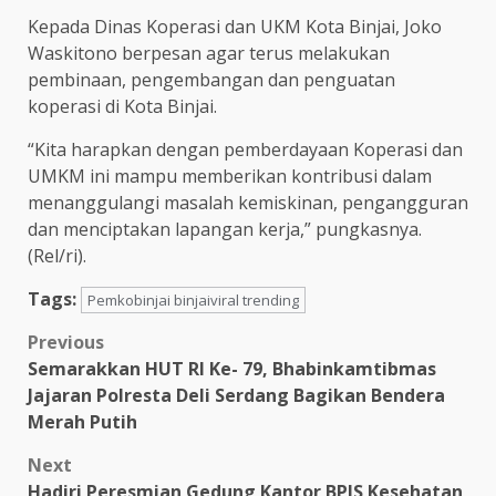
Kepada Dinas Koperasi dan UKM Kota Binjai, Joko
Waskitono berpesan agar terus melakukan
pembinaan, pengembangan dan penguatan
koperasi di Kota Binjai.
“Kita harapkan dengan pemberdayaan Koperasi dan
UMKM ini mampu memberikan kontribusi dalam
menanggulangi masalah kemiskinan, pengangguran
dan menciptakan lapangan kerja,” pungkasnya.
(Rel/ri).
Tags:
Pemkobinjai binjaiviral trending
Post
Previous
Semarakkan HUT RI Ke- 79, Bhabinkamtibmas
navigation
Jajaran Polresta Deli Serdang Bagikan Bendera
Merah Putih
Next
Hadiri Peresmian Gedung Kantor BPJS Kesehatan,