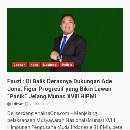
Daerah
Kota
Nasional
Politik
Fauzi : Di Balik Derasnya Dukungan Ade
Jona, Figur Progresif yang Bikin Lawan
“Panik” Jelang Munas XVIII HIPMI
Editor
25 Mei 2026
Deliserdang.AnalisaOne.com – Menjelang
pelaksanaan Musyawarah Nasional (Munas) XVIII
Himpunan Pengusaha Muda Indonesia (HIPMI), peta