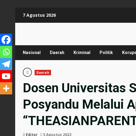
Skip
7 Agustus 2026
to
content
Nasional
Daerah
Kriminal
Politik
Korups
Daerah
Dosen Universitas S
Posyandu Melalui A
“THEASIANPARENT
Editor
5 Agustus 2022