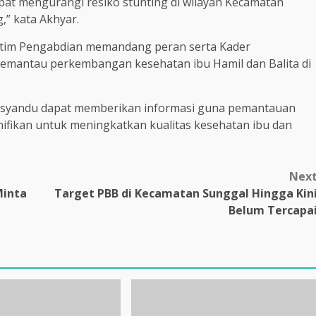
apat mengurangi resiko stunting di wilayah Kecamatan
,” kata Akhyar.
u tim Pengabdian memandang peran serta Kader
mantau perkembangan kesehatan ibu Hamil dan Balita di
 Posyandu dapat memberikan informasi guna pemantauan
nifikan untuk meningkatkan kualitas kesehatan ibu dan
Nex
Minta
Target PBB di Kecamatan Sunggal Hingga Kin
Belum Tercapa