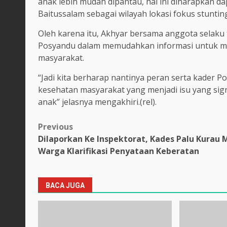
anak lebih mudah dipantau, hal ini diharapkan d
Baitussalam sebagai wilayah lokasi fokus stunting
Oleh karena itu, Akhyar bersama anggota selak
Posyandu dalam memudahkan informasi untuk me
masyarakat.
“Jadi kita berharap nantinya peran serta kader
kesehatan masyarakat yang menjadi isu yang sig
anak” jelasnya mengakhiri.(rel).
Post
Previous
Dilaporkan Ke Inspektorat, Kades Palu Kurau 
navigation
Warga Klarifikasi Penyataan Keberatan
BACA JUGA