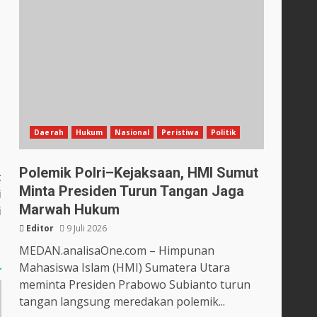
Daerah
Hukum
Nasional
Peristiwa
Politik
Polemik Polri–Kejaksaan, HMI Sumut
t
Minta Presiden Turun Tangan Jaga
i
Marwah Hukum
i
Editor
9 Juli 2026
MEDAN.analisaOne.com – Himpunan
Mahasiswa Islam (HMI) Sumatera Utara
meminta Presiden Prabowo Subianto turun
tangan langsung meredakan polemik...