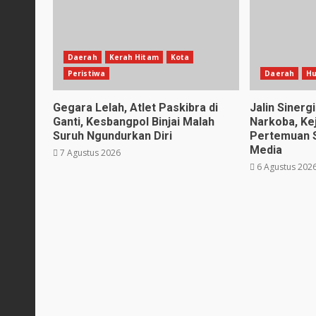
Daerah
Kerah Hitam
Kota
Peristiwa
Daerah
H
Gegara Lelah, Atlet Paskibra di
Jalin Siner
Ganti, Kesbangpol Binjai Malah
Narkoba, Kej
Suruh Ngundurkan Diri
Pertemuan 
Media
7 Agustus 2026
6 Agustus 202