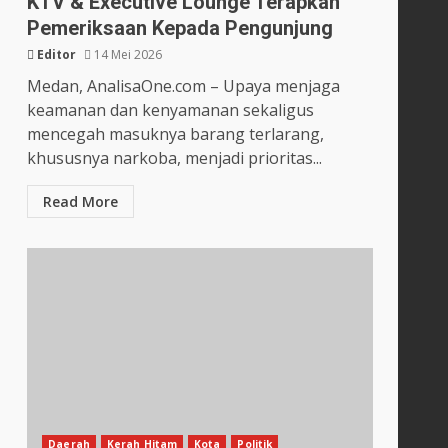
KTV & Executive Lounge Terapkan
Pemeriksaan Kepada Pengunjung
Editor
14 Mei 2026
Medan, AnalisaOne.com – Upaya menjaga
keamanan dan kenyamanan sekaligus
mencegah masuknya barang terlarang,
khususnya narkoba, menjadi prioritas...
Read More
Daerah
Kerah Hitam
Kota
Politik