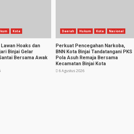
ukum
Kota
Daerah
Hukum
Kota
Nasional
gi Lawan Hoaks dan
Perkuat Pencegahan Narkoba,
ari Binjai Gelar
BNN Kota Binjai Tandatangani PKS
Santai Bersama Awak
Pola Asuh Remaja Bersama
Kecamatan Binjai Kota
6
6 Agustus 2026