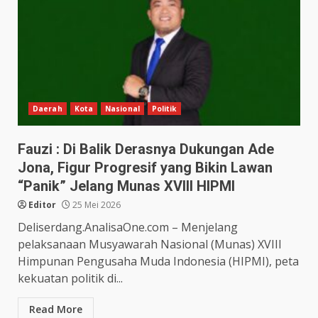
Daerah
Kota
Nasional
Politik
Fauzi : Di Balik Derasnya Dukungan Ade
Jona, Figur Progresif yang Bikin Lawan
“Panik” Jelang Munas XVIII HIPMI
Editor
25 Mei 2026
Deliserdang.AnalisaOne.com – Menjelang
pelaksanaan Musyawarah Nasional (Munas) XVIII
Himpunan Pengusaha Muda Indonesia (HIPMI), peta
kekuatan politik di...
Read More