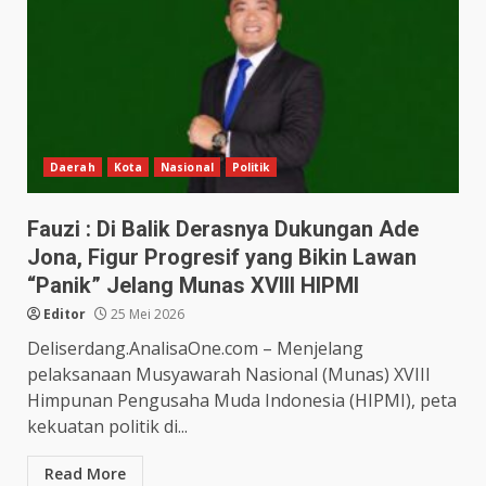
Daerah
Kota
Nasional
Politik
Fauzi : Di Balik Derasnya Dukungan Ade
Jona, Figur Progresif yang Bikin Lawan
“Panik” Jelang Munas XVIII HIPMI
Editor
25 Mei 2026
Deliserdang.AnalisaOne.com – Menjelang
pelaksanaan Musyawarah Nasional (Munas) XVIII
Himpunan Pengusaha Muda Indonesia (HIPMI), peta
kekuatan politik di...
Read More