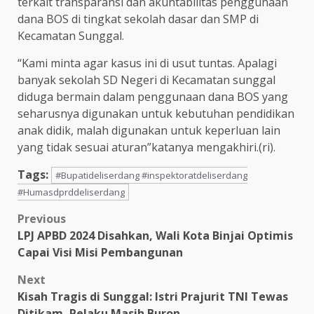
terkait transparansi dan akuntabilitas penggunaan
dana BOS di tingkat sekolah dasar dan SMP di
Kecamatan Sunggal.
“Kami minta agar kasus ini di usut tuntas. Apalagi
banyak sekolah SD Negeri di Kecamatan sunggal
diduga bermain dalam penggunaan dana BOS yang
seharusnya digunakan untuk kebutuhan pendidikan
anak didik, malah digunakan untuk keperluan lain
yang tidak sesuai aturan”katanya mengakhiri.(ri).
Tags:
#Bupatideliserdang #inspektoratdeliserdang
#Humasdprddeliserdang
Post
Previous
LPJ APBD 2024 Disahkan, Wali Kota Binjai Optimis
navigation
Capai Visi Misi Pembangunan
Next
Kisah Tragis di Sunggal: Istri Prajurit TNI Tewas
Ditikam, Pelaku Masih Buron