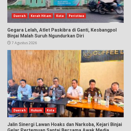
Daerah
Kerah Hitam
Kota
Peristiwa
Gegara Lelah, Atlet Paskibra di Ganti, Kesbangpol
Binjai Malah Suruh Ngundurkan Diri
7 Agustus 2026
Daerah
Hukum
Kota
Jalin Sinergi Lawan Hoaks dan Narkoba, Kejari Binjai
Gelar Pertemuan Santai Bersama Awak Media