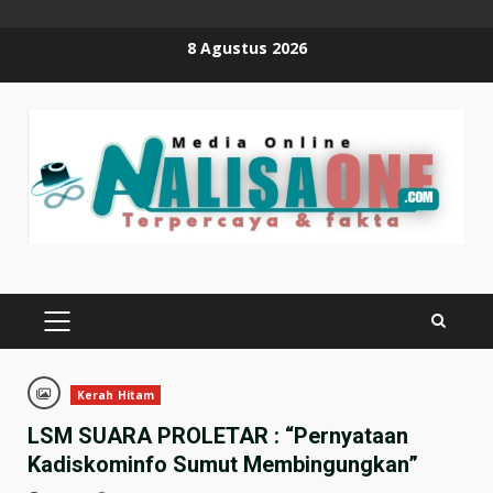
Skip
8 Agustus 2026
to
content
PRIMARY
MENU
Kerah Hitam
LSM SUARA PROLETAR : “Pernyataan
Kadiskominfo Sumut Membingungkan”