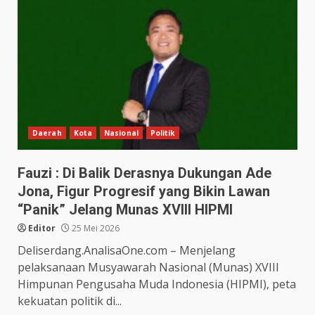
Daerah
Kota
Nasional
Politik
Fauzi : Di Balik Derasnya Dukungan Ade
Jona, Figur Progresif yang Bikin Lawan
“Panik” Jelang Munas XVIII HIPMI
Editor
25 Mei 2026
Deliserdang.AnalisaOne.com – Menjelang
pelaksanaan Musyawarah Nasional (Munas) XVIII
Himpunan Pengusaha Muda Indonesia (HIPMI), peta
kekuatan politik di...