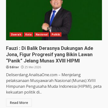
Daerah
Kota
Nasional
Politik
Fauzi : Di Balik Derasnya Dukungan Ade
Jona, Figur Progresif yang Bikin Lawan
“Panik” Jelang Munas XVIII HIPMI
Editor
25 Mei 2026
Deliserdang.AnalisaOne.com – Menjelang
pelaksanaan Musyawarah Nasional (Munas) XVIII
Himpunan Pengusaha Muda Indonesia (HIPMI), peta
kekuatan politik di...
Read More