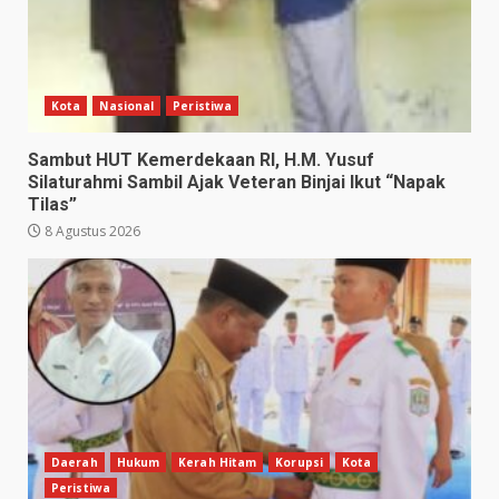
Kota
Nasional
Peristiwa
Sambut HUT Kemerdekaan RI, H.M. Yusuf
Silaturahmi Sambil Ajak Veteran Binjai Ikut “Napak
Tilas”
8 Agustus 2026
Daerah
Hukum
Kerah Hitam
Korupsi
Kota
Peristiwa