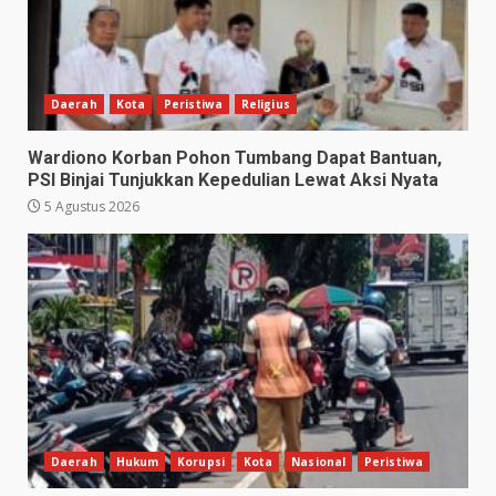
Daerah
Kota
Peristiwa
Religius
Wardiono Korban Pohon Tumbang Dapat Bantuan,
PSI Binjai Tunjukkan Kepedulian Lewat Aksi Nyata
5 Agustus 2026
Daerah
Hukum
Korupsi
Kota
Nasional
Peristiwa