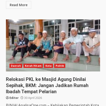
Read More
Daerah
Kerah Hitam
Kota
Politik
Relokasi PKL ke Masjid Agung Dinilai
Sepihak, BKM: Jangan Jadikan Rumah
Ibadah Tempat Pelarian
Editor
30 April 2026
BINJAI.AnalisaOne.com – Kebijakan Pemerintah Kota