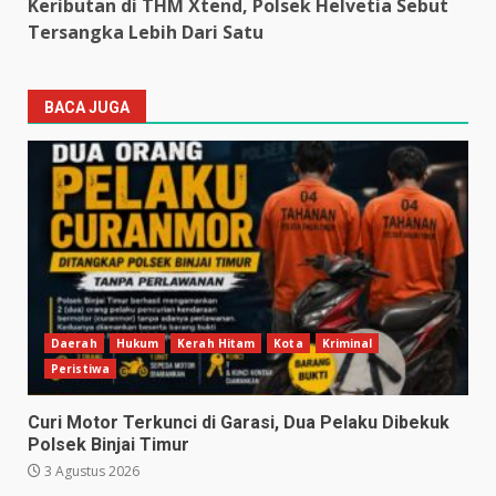
Keributan di THM Xtend, Polsek Helvetia Sebut
Tersangka Lebih Dari Satu
BACA JUGA
Daerah
Hukum
Kerah Hitam
Kota
Kriminal
Peristiwa
Curi Motor Terkunci di Garasi, Dua Pelaku Dibekuk
Polsek Binjai Timur
3 Agustus 2026