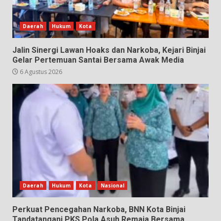
Daerah
Hukum
Kota
Jalin Sinergi Lawan Hoaks dan Narkoba, Kejari Binjai
Gelar Pertemuan Santai Bersama Awak Media
6 Agustus 2026
Daerah
Hukum
Kota
Nasional
Perkuat Pencegahan Narkoba, BNN Kota Binjai
Tandatangani PKS Pola Asuh Remaja Bersama