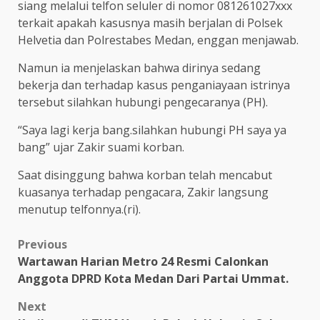
siang melalui telfon seluler di nomor 081261027xxx
terkait apakah kasusnya masih berjalan di Polsek
Helvetia dan Polrestabes Medan, enggan menjawab.
Namun ia menjelaskan bahwa dirinya sedang
bekerja dan terhadap kasus penganiayaan istrinya
tersebut silahkan hubungi pengecaranya (PH).
“Saya lagi kerja bang.silahkan hubungi PH saya ya
bang” ujar Zakir suami korban.
Saat disinggung bahwa korban telah mencabut
kuasanya terhadap pengacara, Zakir langsung
menutup telfonnya.(ri).
Post
Previous
Wartawan Harian Metro 24 Resmi Calonkan
navigation
Anggota DPRD Kota Medan Dari Partai Ummat.
Next