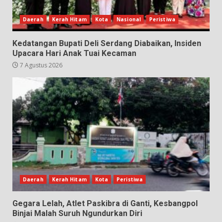
Daerah
Kerah Hitam
Kota
Nasional
Peristiwa
Kedatangan Bupati Deli Serdang Diabaikan, Insiden
Upacara Hari Anak Tuai Kecaman
7 Agustus 2026
Daerah
Kerah Hitam
Kota
Peristiwa
Gegara Lelah, Atlet Paskibra di Ganti, Kesbangpol
Binjai Malah Suruh Ngundurkan Diri