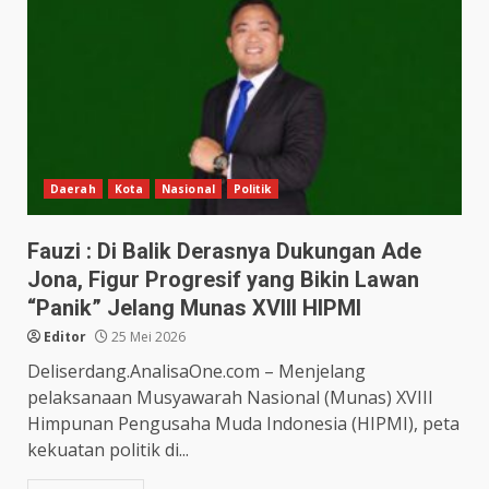
Daerah
Kota
Nasional
Politik
Fauzi : Di Balik Derasnya Dukungan Ade
Jona, Figur Progresif yang Bikin Lawan
“Panik” Jelang Munas XVIII HIPMI
Editor
25 Mei 2026
Deliserdang.AnalisaOne.com – Menjelang
pelaksanaan Musyawarah Nasional (Munas) XVIII
Himpunan Pengusaha Muda Indonesia (HIPMI), peta
kekuatan politik di...