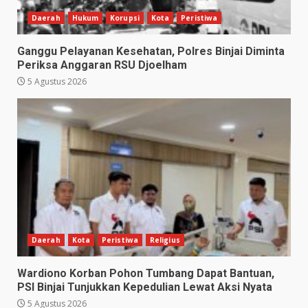
Daerah
Hukum
Korupsi
Kota
Peristiwa
Ganggu Pelayanan Kesehatan, Polres Binjai Diminta
Periksa Anggaran RSU Djoelham
5 Agustus 2026
Daerah
Kota
Peristiwa
Religius
Wardiono Korban Pohon Tumbang Dapat Bantuan,
PSI Binjai Tunjukkan Kepedulian Lewat Aksi Nyata
5 Agustus 2026