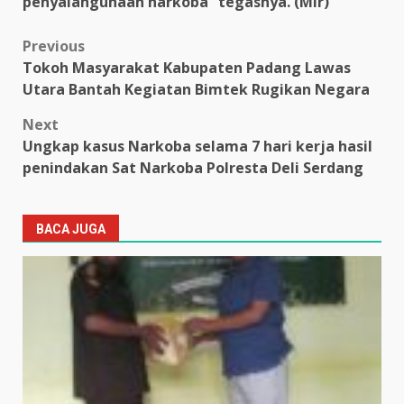
penyalahgunaan narkoba” tegasnya. (Mir)
Post
Previous
Tokoh Masyarakat Kabupaten Padang Lawas
navigation
Utara Bantah Kegiatan Bimtek Rugikan Negara
Next
Ungkap kasus Narkoba selama 7 hari kerja hasil
penindakan Sat Narkoba Polresta Deli Serdang
BACA JUGA