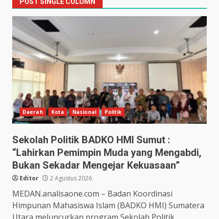
POST SINGLE COLUMN
Daerah
Kota
Nasional
Politik
Sekolah Politik BADKO HMI Sumut :
“Lahirkan Pemimpin Muda yang Mengabdi,
Bukan Sekadar Mengejar Kekuasaan”
Editor
2 Agustus 2026
MEDAN.analisaone.com – Badan Koordinasi
Himpunan Mahasiswa Islam (BADKO HMI) Sumatera
Utara meluncurkan program Sekolah Politik.