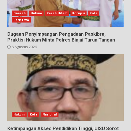
Daerah
Hukum
Kerah Hitam
Korupsi
Kota
Peristiwa
Dugaan Penyimpangan Pengadaan Paskibra,
Praktisi Hukum Minta Polres Binjai Turun Tangan
8 Agustus 2026
Hukum
Kota
Nasional
Ketimpangan Akses Pendidikan Tinggi, UISU Sorot