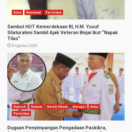
Kota
Nasional
Peristiwa
Sambut HUT Kemerdekaan RI, H.M. Yusuf
Silaturahmi Sambil Ajak Veteran Binjai Ikut “Napak
Tilas”
8 Agustus 2026
Daerah
Hukum
Kerah Hitam
Korupsi
Kota
Peristiwa
Dugaan Penyimpangan Pengadaan Paskibra,