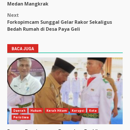
navigation
Medan Mangkrak
Next
Forkopimcam Sunggal Gelar Rakor Sekaligus
Bedah Rumah di Desa Paya Geli
BACA JUGA
Daerah
Hukum
Kerah Hitam
Korupsi
Kota
Peristiwa