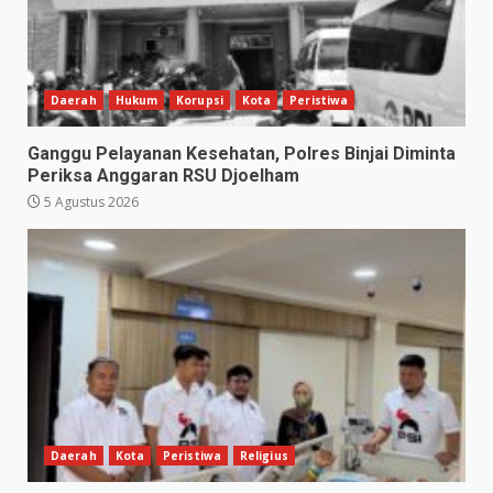
Daerah
Hukum
Korupsi
Kota
Peristiwa
Ganggu Pelayanan Kesehatan, Polres Binjai Diminta
Periksa Anggaran RSU Djoelham
5 Agustus 2026
Daerah
Kota
Peristiwa
Religius