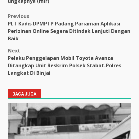
ungkapnya (mir)
Post
Previous
PLT Kadis DPMPTP Padang Pariaman Aplikasi
navigation
Perizinan Online Segera Ditindak Lanjuti Dengan
Baik
Next
Pelaku Penggelapan Mobil Toyota Avanza
Ditangkap Unit Reskrim Polsek Stabat-Polres
Langkat Di Binjai
BACA JUGA