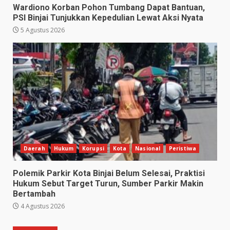
Wardiono Korban Pohon Tumbang Dapat Bantuan,
PSI Binjai Tunjukkan Kepedulian Lewat Aksi Nyata
5 Agustus 2026
Daerah
Hukum
Korupsi
Kota
Nasional
Peristiwa
Polemik Parkir Kota Binjai Belum Selesai, Praktisi
Hukum Sebut Target Turun, Sumber Parkir Makin
Bertambah
4 Agustus 2026