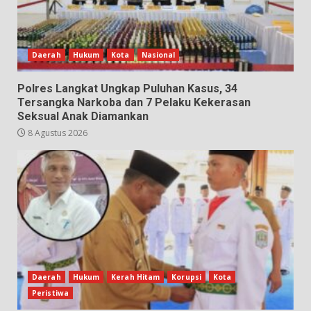
Daerah
Hukum
Kota
Nasional
Polres Langkat Ungkap Puluhan Kasus, 34
Tersangka Narkoba dan 7 Pelaku Kekerasan
Seksual Anak Diamankan
8 Agustus 2026
Daerah
Hukum
Kerah Hitam
Korupsi
Kota
Peristiwa