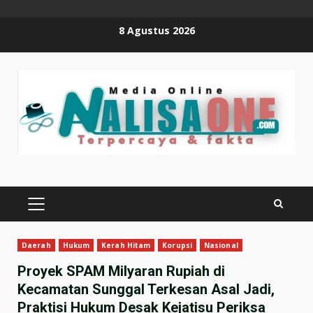
Skip
8 Agustus 2026
to
content
PRIMARY
MENU
Daerah
Hukum
Kerah Hitam
Korupsi
Nasional
Proyek SPAM Milyaran Rupiah di
Kecamatan Sunggal Terkesan Asal Jadi,
Praktisi Hukum Desak Kejatisu Periksa