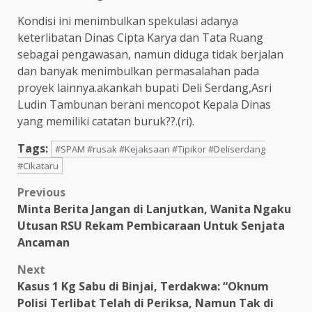
Kondisi ini menimbulkan spekulasi adanya
keterlibatan Dinas Cipta Karya dan Tata Ruang
sebagai pengawasan, namun diduga tidak berjalan
dan banyak menimbulkan permasalahan pada
proyek lainnya.akankah bupati Deli Serdang,Asri
Ludin Tambunan berani mencopot Kepala Dinas
yang memiliki catatan buruk??.(ri).
Tags:
#SPAM #rusak #Kejaksaan #Tipikor #Deliserdang
#Cikataru
Post
Previous
Minta Berita Jangan di Lanjutkan, Wanita Ngaku
navigation
Utusan RSU Rekam Pembicaraan Untuk Senjata
Ancaman
Next
Kasus 1 Kg Sabu di Binjai, Terdakwa: “Oknum
Polisi Terlibat Telah di Periksa, Namun Tak di