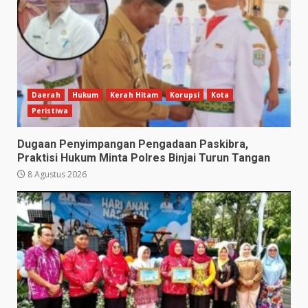
Daerah
Hukum
Kerah Hitam
Korupsi
Kota
Peristiwa
Dugaan Penyimpangan Pengadaan Paskibra,
Praktisi Hukum Minta Polres Binjai Turun Tangan
8 Agustus 2026