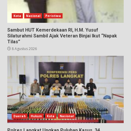
Kota
Nasional
Peristiwa
Sambut HUT Kemerdekaan RI, H.M. Yusuf
Silaturahmi Sambil Ajak Veteran Binjai Ikut “Napak
Tilas”
8 Agustus 2026
Daerah
Hukum
Kota
Nasional
Polres Langkat Ungkap Puluhan Kasus, 34