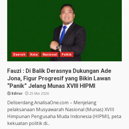
Daerah
Kota
Nasional
Politik
Fauzi : Di Balik Derasnya Dukungan Ade
Jona, Figur Progresif yang Bikin Lawan
“Panik” Jelang Munas XVIII HIPMI
Editor
25 Mei 2026
Deliserdang.AnalisaOne.com – Menjelang
pelaksanaan Musyawarah Nasional (Munas) XVIII
Himpunan Pengusaha Muda Indonesia (HIPMI), peta
kekuatan politik di...