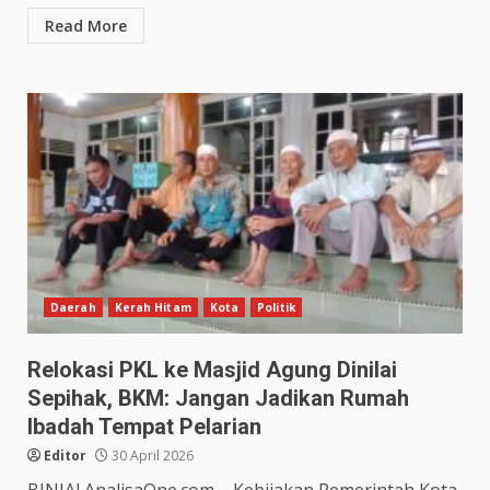
Read More
Daerah
Kerah Hitam
Kota
Politik
Relokasi PKL ke Masjid Agung Dinilai
Sepihak, BKM: Jangan Jadikan Rumah
Ibadah Tempat Pelarian
Editor
30 April 2026
BINJAI.AnalisaOne.com – Kebijakan Pemerintah Kota