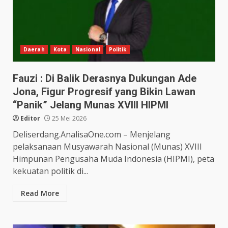
Daerah
Kota
Nasional
Politik
Fauzi : Di Balik Derasnya Dukungan Ade
Jona, Figur Progresif yang Bikin Lawan
“Panik” Jelang Munas XVIII HIPMI
Editor
25 Mei 2026
Deliserdang.AnalisaOne.com – Menjelang
pelaksanaan Musyawarah Nasional (Munas) XVIII
Himpunan Pengusaha Muda Indonesia (HIPMI), peta
kekuatan politik di...
Read More