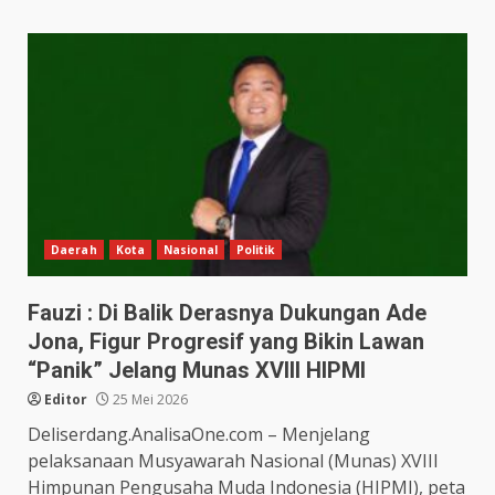
Daerah
Kota
Nasional
Politik
Fauzi : Di Balik Derasnya Dukungan Ade
Jona, Figur Progresif yang Bikin Lawan
“Panik” Jelang Munas XVIII HIPMI
Editor
25 Mei 2026
Deliserdang.AnalisaOne.com – Menjelang
pelaksanaan Musyawarah Nasional (Munas) XVIII
Himpunan Pengusaha Muda Indonesia (HIPMI), peta