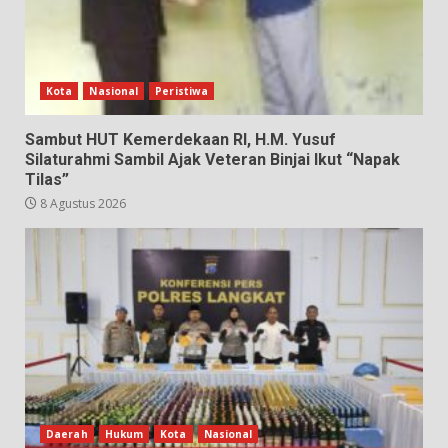
Kota
Nasional
Peristiwa
Sambut HUT Kemerdekaan RI, H.M. Yusuf
Silaturahmi Sambil Ajak Veteran Binjai Ikut “Napak
Tilas”
8 Agustus 2026
Daerah
Hukum
Kota
Nasional