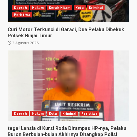
Daerah
Hukum
Kerah Hitam
Kota
Kriminal
Peristiwa
Curi Motor Terkunci di Garasi, Dua Pelaku Dibekuk
Polsek Binjai Timur
3 Agustus 2026
Daerah
Hukum
Kota
Kriminal
Peristiwa
tega! Lansia di Kursi Roda Dirampas HP-nya, Pelaku
Buron Berbulan-bulan Akhirnya Ditangkap Polisi