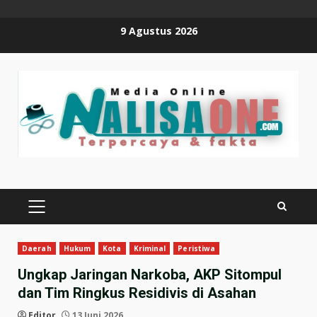
Skip
9 Agustus 2026
to
content
PRIMARY
MENU
Daerah
Hukum
Kota
Kriminal
Peristiwa
Ungkap Jaringan Narkoba, AKP Sitompul
dan Tim Ringkus Residivis di Asahan
Editor
13 Juni 2026