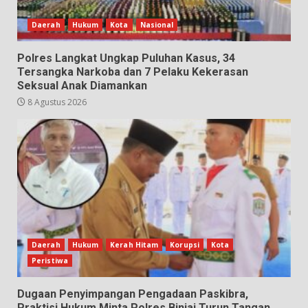
Daerah
Hukum
Kota
Nasional
Polres Langkat Ungkap Puluhan Kasus, 34
Tersangka Narkoba dan 7 Pelaku Kekerasan
Seksual Anak Diamankan
8 Agustus 2026
Daerah
Hukum
Kerah Hitam
Korupsi
Kota
Peristiwa
Dugaan Penyimpangan Pengadaan Paskibra,
Praktisi Hukum Minta Polres Binjai Turun Tangan