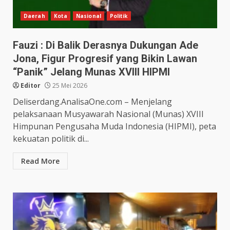
Daerah
Kota
Nasional
Politik
Fauzi : Di Balik Derasnya Dukungan Ade
Jona, Figur Progresif yang Bikin Lawan
“Panik” Jelang Munas XVIII HIPMI
Editor
25 Mei 2026
Deliserdang.AnalisaOne.com – Menjelang
pelaksanaan Musyawarah Nasional (Munas) XVIII
Himpunan Pengusaha Muda Indonesia (HIPMI), peta
kekuatan politik di...
Read More