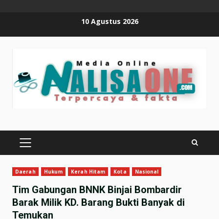
Skip
10 Agustus 2026
to
content
PRIMARY
MENU
Daerah
Hukum
Kerah Hitam
Kota
Nasional
Tim Gabungan BNNK Binjai Bombardir
Barak Milik KD. Barang Bukti Banyak di
Temukan