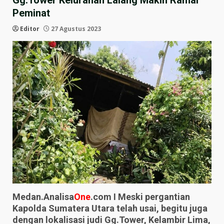
Gg.Tower Kelurahan Lalang Makin Ramai
Peminat
Editor
27 Agustus 2023
Medan.Analisa
One
.com I Meski pergantian
Kapolda Sumatera Utara telah usai, begitu juga
dengan lokalisasi judi Gg.Tower, Kelambir Lima,