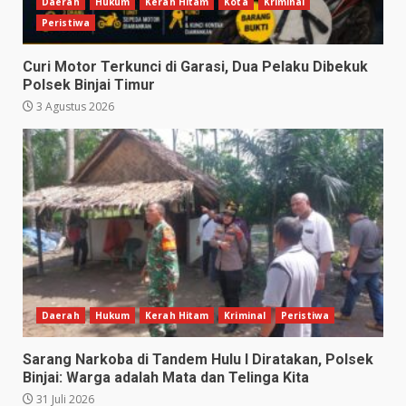
Daerah
Hukum
Kerah Hitam
Kota
Kriminal
Peristiwa
Curi Motor Terkunci di Garasi, Dua Pelaku Dibekuk
Polsek Binjai Timur
3 Agustus 2026
Daerah
Hukum
Kerah Hitam
Kriminal
Peristiwa
Sarang Narkoba di Tandem Hulu I Diratakan, Polsek
Binjai: Warga adalah Mata dan Telinga Kita
31 Juli 2026