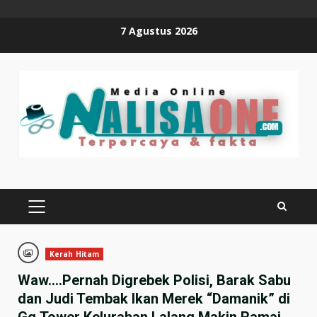
Skip
7 Agustus 2026
to
content
PRIMARY
MENU
Kerah Hitam
Waw….Pernah Digrebek Polisi, Barak Sabu
dan Judi Tembak Ikan Merek “Damanik” di