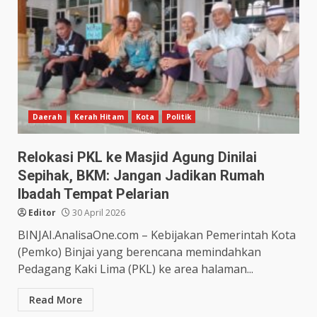
Daerah
Kerah Hitam
Kota
Politik
Relokasi PKL ke Masjid Agung Dinilai
Sepihak, BKM: Jangan Jadikan Rumah
Ibadah Tempat Pelarian
Editor
30 April 2026
BINJAI.AnalisaOne.com – Kebijakan Pemerintah Kota
(Pemko) Binjai yang berencana memindahkan
Pedagang Kaki Lima (PKL) ke area halaman...
Read More