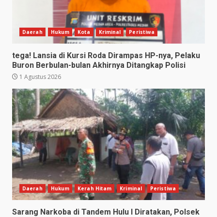
Daerah
Hukum
Kota
Kriminal
Peristiwa
tega! Lansia di Kursi Roda Dirampas HP-nya, Pelaku
Buron Berbulan-bulan Akhirnya Ditangkap Polisi
1 Agustus 2026
Daerah
Hukum
Kerah Hitam
Kriminal
Peristiwa
Sarang Narkoba di Tandem Hulu I Diratakan, Polsek