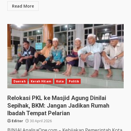
Read More
Daerah
Kerah Hitam
Kota
Politik
Relokasi PKL ke Masjid Agung Dinilai
Sepihak, BKM: Jangan Jadikan Rumah
Ibadah Tempat Pelarian
Editor
30 April 2026
BINJAI.AnalisaOne.com – Kebijakan Pemerintah Kota