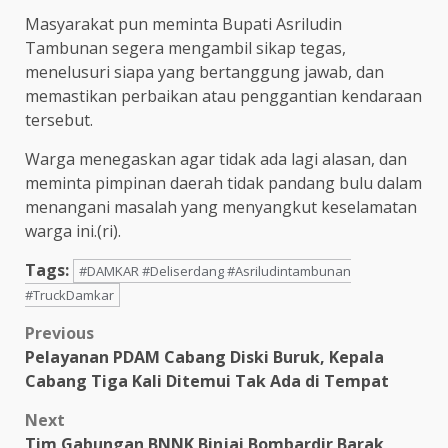
Masyarakat pun meminta Bupati Asriludin
Tambunan segera mengambil sikap tegas,
menelusuri siapa yang bertanggung jawab, dan
memastikan perbaikan atau penggantian kendaraan
tersebut.
Warga menegaskan agar tidak ada lagi alasan, dan
meminta pimpinan daerah tidak pandang bulu dalam
menangani masalah yang menyangkut keselamatan
warga ini.(ri).
Tags:
#DAMKAR #Deliserdang #Asriludintambunan
#TruckDamkar
Post
Previous
Pelayanan PDAM Cabang Diski Buruk, Kepala
navigation
Cabang Tiga Kali Ditemui Tak Ada di Tempat
Next
Tim Gabungan BNNK Binjai Bombardir Barak