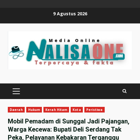
Skip
9 Agustus 2026
to
content
PRIMARY
MENU
Daerah
Hukum
Kerah Hitam
Kota
Peristiwa
Mobil Pemadam di Sunggal Jadi Pajangan,
Warga Kecewa: Bupati Deli Serdang Tak
Peka, Pelayanan Kebakaran Terganggu