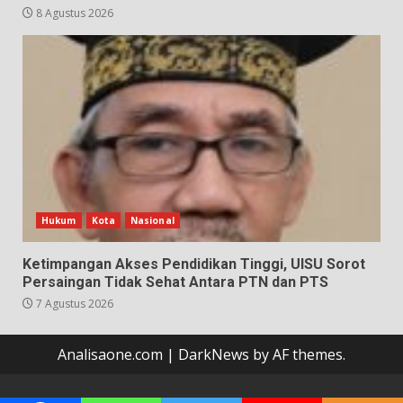
8 Agustus 2026
Hukum
Kota
Nasional
Ketimpangan Akses Pendidikan Tinggi, UISU Sorot
Persaingan Tidak Sehat Antara PTN dan PTS
7 Agustus 2026
Analisaone.com
|
DarkNews
by AF themes.