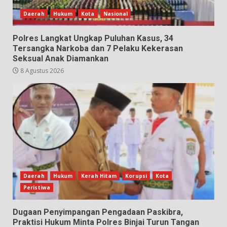
Daerah
Hukum
Kota
Nasional
Polres Langkat Ungkap Puluhan Kasus, 34
Tersangka Narkoba dan 7 Pelaku Kekerasan
Seksual Anak Diamankan
8 Agustus 2026
Daerah
Hukum
Kerah Hitam
Korupsi
Kota
Peristiwa
Dugaan Penyimpangan Pengadaan Paskibra,
Praktisi Hukum Minta Polres Binjai Turun Tangan