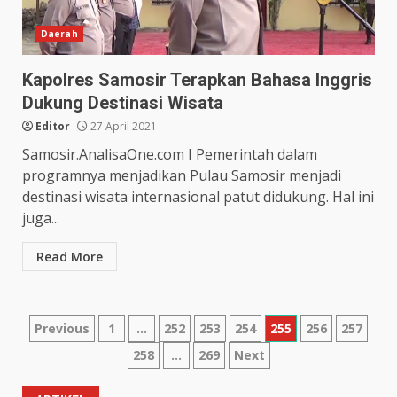
Daerah
Kapolres Samosir Terapkan Bahasa Inggris
Dukung Destinasi Wisata
Editor
27 April 2021
Samosir.AnalisaOne.com I Pemerintah dalam
programnya menjadikan Pulau Samosir menjadi
destinasi wisata internasional patut didukung. Hal ini
juga...
Read More
Paginasi
Previous
1
…
252
253
254
255
256
257
258
…
269
Next
pos