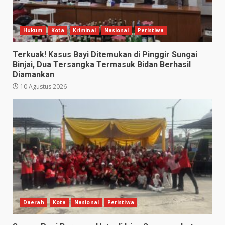
Hukum
Kota
Kriminal
Nasional
Peristiwa
Terkuak! Kasus Bayi Ditemukan di Pinggir Sungai
Binjai, Dua Tersangka Termasuk Bidan Berhasil
Diamankan
10 Agustus 2026
Daerah
Kota
Nasional
Peristiwa