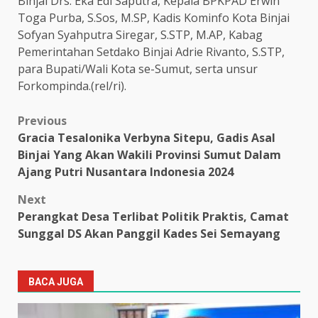
Binjai Drs. Eka Edi Saputra, Kepala BPKPAD Erwin
Toga Purba, S.Sos, M.SP, Kadis Kominfo Kota Binjai
Sofyan Syahputra Siregar, S.STP, M.AP, Kabag
Pemerintahan Setdako Binjai Adrie Rivanto, S.STP,
para Bupati/Wali Kota se-Sumut, serta unsur
Forkompinda.(rel/ri).
Post
Previous
Gracia Tesalonika Verbyna Sitepu, Gadis Asal
navigation
Binjai Yang Akan Wakili Provinsi Sumut Dalam
Ajang Putri Nusantara Indonesia 2024
Next
Perangkat Desa Terlibat Politik Praktis, Camat
Sunggal DS Akan Panggil Kades Sei Semayang
BACA JUGA