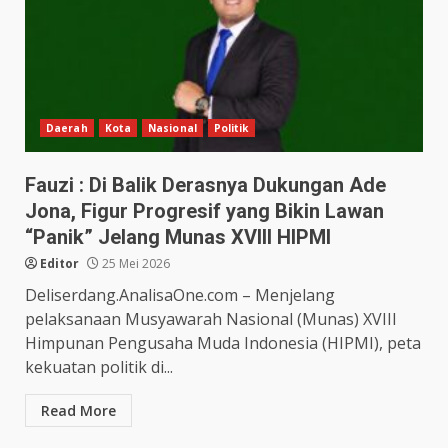
Daerah
Kota
Nasional
Politik
Fauzi : Di Balik Derasnya Dukungan Ade
Jona, Figur Progresif yang Bikin Lawan
“Panik” Jelang Munas XVIII HIPMI
Editor
25 Mei 2026
Deliserdang.AnalisaOne.com – Menjelang
pelaksanaan Musyawarah Nasional (Munas) XVIII
Himpunan Pengusaha Muda Indonesia (HIPMI), peta
kekuatan politik di...
Read More