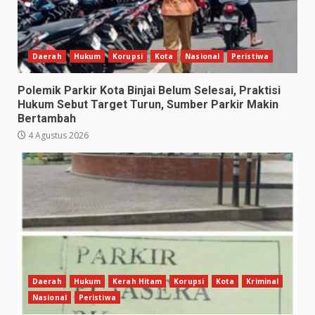
Daerah
Hukum
Korupsi
Kota
Nasional
Peristiwa
Polemik Parkir Kota Binjai Belum Selesai, Praktisi
Hukum Sebut Target Turun, Sumber Parkir Makin
Bertambah
4 Agustus 2026
Daerah
Hukum
Kerah Hitam
Korupsi
Kota
Kriminal
Nasional
Peristiwa